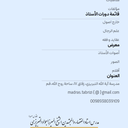
مناسبات
مؤلفات
قائمة دورات الأستاذ
الأسئله و الأجوبة
العقائدیة (3-1)
خارج اصول
علم الرجال
آگوست 17, 2009
عقاید و فقه
معرض
اتصال مباشر – روضة
أصوات الأستاذ
الامام الرضا(ع)
الصور
آگوست 17, 2009
أفلام
العنوان
صورة الدروة الصیفیة
مدرسة آية الله التبريزي، زقاق ١٧، ساحة روح الله، قم
– سوريه
madras.tabrizi { @ } gmail.com
آگوست 19, 2009
0098938039109
شهر الرمضان
آگوست 23, 2009