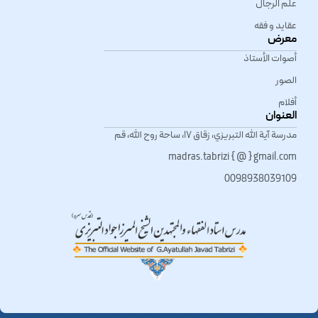
علم الرجال
عقاید و فقه
معرض
أصوات الأستاذ
الصور
أفلام
العنوان
مدرسة آية الله التبريزي، زقاق ١٧، ساحة روح الله، قم
madras.tabrizi { @ } gmail.com
0098938039109