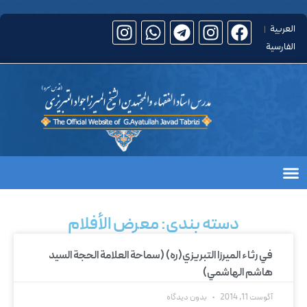
العربیة
الفارسیة
دروس الشيخ
معرض الأفلام
السیرة الذاتیة
فی محضر الأستاذ
الأسئلة والأجوبة
الصفحة الرئيسية
دسته بندی: معرض الأفلام
في رثاء الميرزا التبريزي(ره) (سماحة العلامة الحجة السيد
هاشم الهاشمي)
آگوست 11, 2014
بدون دیدگاه