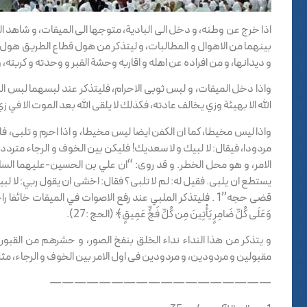
اذا خرج عن وطنه، و دخل الى البادية، متوجها الى الميقات، و شاهد الع
بينهما من الاهوال و المطالبات، و ليتذكر من هول قطاع الطريق هول منك
و ديدانها، و من افراده عن اهله و اقاربه وحشة القبر و وحدته و كربته،
واذا دخل الميقات، و لبس ثوبى الاحرام، فليتذكر عند لبسهما لبس الكفن
الله الا بهيئة وزي يخالف عادته، فكذلك لا يلقى الله بعد الموت الا في 
واذا ليس مخيطا، كما ان الكفن ايضا ليس مخيطا، و اذا احرم و تلبى، فلي
مردودا، فيقال: لا لبيك و لا سعديك! فليكن بين الخوف و الرجاء مترددا،
الامر، و هو محل الخطر. و قد روى: “ان علي بن الحسين-عليهما السلا
يستطع ان يلبى. فقيل له: لم لا تلبى؟ فقال: اخشى ان يقول ربي: لا 
قضى حجه”1 . فليتذكر الملبي عند رفع الاصوات في الميقات خائفا راجيا،
وَعَلَى كُلِّ ضَامِرٍ يَأْتِينَ مِن كُلِّ فَجٍّ عَمِيقٍ﴾ (الحج :27).
و يتذكر من هذا النداء نداء الخلق بنفخ الصور، و حشرهم من القبور
مقبولين و مردودين، و مردودين فى اول الامر بين الخوف و الرجاء، مثل ت
——————————————————