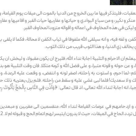
قبات، فليتذكر فيها ما بين الخروج من الدنيا بالموت الى ميقات يوم القيامة، و 
ر و نكير، و من سباع البوادي و حياتها و عقاربها حيات القبر و افاعيها و عقارب
 و ليكن في هذه المخاوف في اعماله و اقواله متزودا لمخاوف القبر.
 و لفه فيه، و انه سيلقى الله ملفوفا في ثياب الكفن لا محالة، فكما لا يلقى ب
زي يخالف زي الدنيا، و هذا الثوب قريب من ذلك الثوب.
علم ان الاحرام و التلبية اجابة نداء الله، فليرج ان يكون مقبولا، و ليخش ان ي
 و عن حوله و قوته متبرا، و على فضل الله و كرمه متكلا. فان وقت التلبية هو بد
م-لما احرم، و استوت به راحلته، اصفر لونه و انتفض، و وقعت عليه الرعدة، و 
لبيك و لا سعديك! فلما لبى غشي عليه و سقط من راحلته. فلم يزل يعتريه ذلك ح
 انه اجابة لنداء الله تعالى، اذ قال تعالى: ﴿وَأَذِّن فِي النَّاسِ بِالْحَجِّ يَأْتُوكَ رِجَا
، و ازدحامهم في عرصات القيامة لنداء الله، منقسمين الى مقربين و مبعدين،
ردد الحاج في الميقات، حيث لا يدرون ايتيسر لهم اتمام الحج و قبوله ام لا. 2