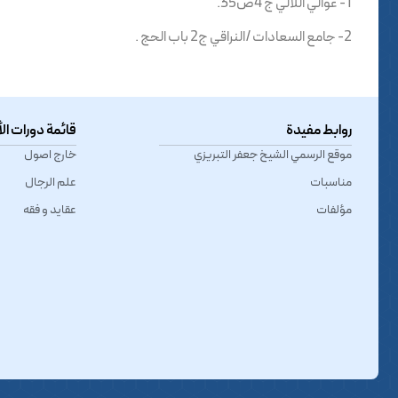
1- عوالي اللآلي ج 4ص35.
2- جامع السعادات /النراقي ج2 باب الحج .
روابط مفيدة
قائمة دورات ال
موقع الرسمي الشیخ جعفر التبريزي
خارج اصول
مناسبات
علم الرجال
مؤلفات
عقاید و فقه