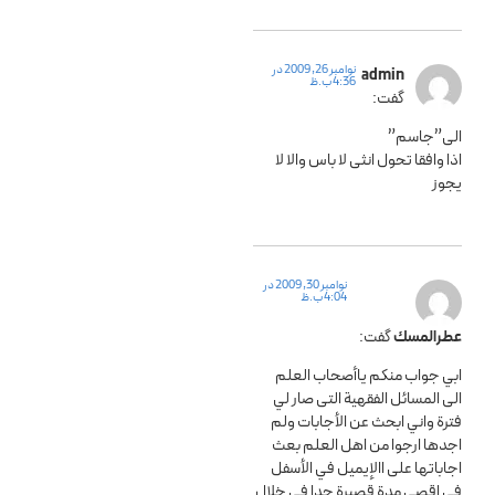
نوامبر 26, 2009 در
admin
4:36 ب.ظ
گفت:
الی”جاسم”
اذا وافقا تحول انثی لا باس والا لا
یجوز
نوامبر 30, 2009 در
4:04 ب.ظ
عطرالمسك
گفت:
ابي جواب منكم ياأصحاب العلم
الى المسائل الفقهية التى صار لي
فترة واني ابحث عن الأجابات ولم
اجدها ارجوا من اهل العلم بعث
اجاباتها على االإيميل في الأسفل
في اقصى مدة قصيرة جدا في خلال