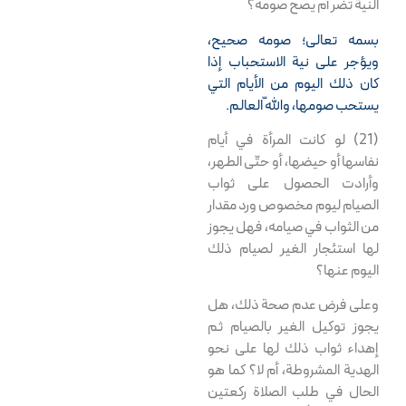
النية تضر أم يصح صومه؟
بسمه تعالى؛ صومه صحيح،
ويؤجر على نية الاستحباب إذا
كان ذلك اليوم من الأيام التي
يستحب صومها، واللّه العالم.
(21) لو كانت المرأة في أيام
نفاسها أو حيضها، أو حتّى الطهر،
وأرادت الحصول على ثواب
الصيام ليوم مخصوص ورد مقدار
من الثواب في صيامه، فهل يجوز
لها استئجار الغير لصيام ذلك
اليوم عنها؟
وعلى فرض عدم صحة ذلك، هل
يجوز توكيل الغير بالصيام ثم
إهداء ثواب ذلك لها على نحو
الهدية المشروطة، أم لا؟ كما هو
الحال في طلب الصلاة ركعتين