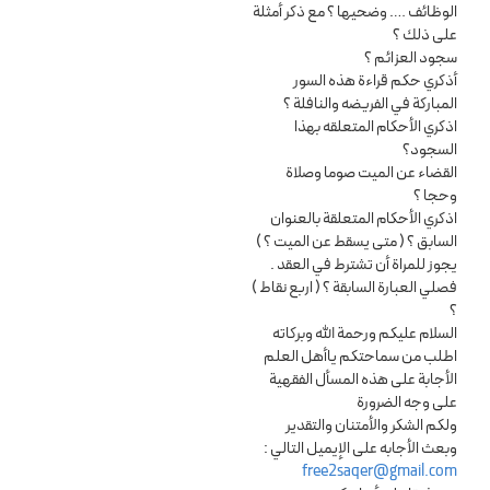
الوظائف …. وضحيها ؟ مع ذكر أمثلة
على ذلك ؟
سجود العزائم ؟
أذكري حكم قراءة هذه السور
المباركة في الفريضه والنافلة ؟
اذكري الأحكام المتعلقه بهذا
السجود؟
القضاء عن الميت صوما وصلاة
وحجا ؟
اذكري الأحكام المتعلقة بالعنوان
السابق ؟ ( متى يسقط عن الميت ؟ )
يجوز للمراة أن تشترط في العقد .
فصلي العبارة السابقة ؟ ( اربع نقاط )
؟
السلام عليكم ورحمة الله وبركاته
اطلب من سماحتكم ياأهل العلم
الأجابة على هذه المسأل الفقهية
على وجه الضرورة
ولكم الشكر والأمتنان والتقدير
وبعث الأجابه على الإيميل التالي :
free2saqer@gmail.com