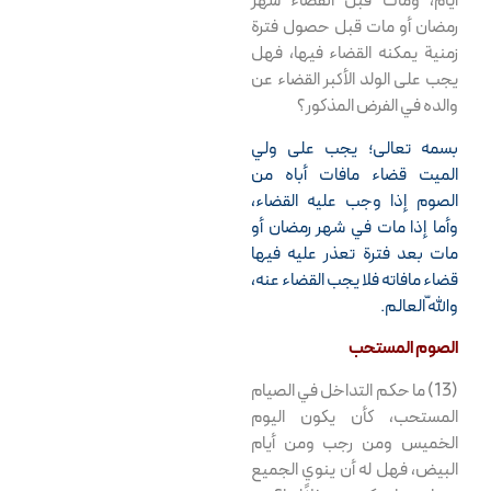
أيام، ومات قبل انقضاء شهر
رمضان أو مات قبل حصول فترة
زمنية يمكنه القضاء فيها، فهل
يجب على الولد الأكبر القضاء عن
والده في الفرض المذكور؟
بسمه تعالى؛ يجب على ولي
الميت قضاء مافات أباه من
الصوم إذا وجب عليه القضاء،
وأما إذا مات في شهر رمضان أو
مات بعد فترة تعذر عليه فيها
قضاء مافاته فلا يجب القضاء عنه،
واللّه العالم.
الصوم المستحب
(13) ما حكم التداخل في الصيام
المستحب، كأن يكون اليوم
الخميس ومن رجب ومن أيام
البيض، فهل له أن ينوي الجميع