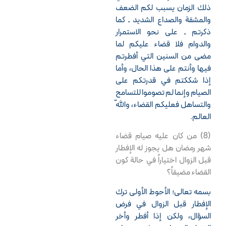
ذلك الزمان يسبب لكم الضعف
والمشقة والصداع الشديد ـ كما
كتاب الصلاة
ذكرتم ـ على نحو الاستمرار
والدوام فلا قضاء عليكم لما
سپتامبر 13, 2009
مضى من السنين التي أفطرتم
فيها وأنتم على هذا الحال، وأما
أحكام المساجد
إذا شككتم في قدرتكم على
والحسينيات
الصيام وإنما لم تصوموا للتسامح
والتساهل فعليكم القضاء، واللّه
سپتامبر 16, 2009
العالم.
(8) من كان عليه صيام قضاء
شهر رمضان هل يجوز له الإفطار
قبل الزوال اختياراً في حالة كون
القضاء مضيقاً؟
بسمه تعالى؛ الأحوط الأولى ترك
الإفطار قبل الزوال في فرض
السؤال، ولكن إذا أفطر وأخر