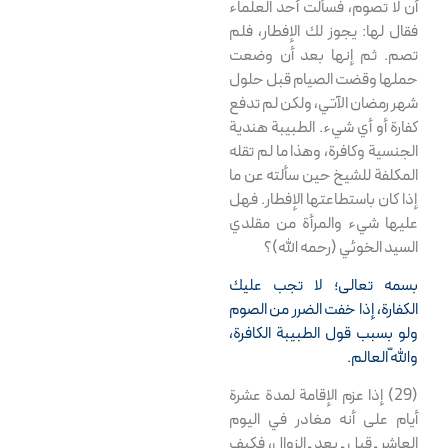
أن لا تصوم، فسألت أحد العلماء
فقال لها: يجوز لك الإفطار، فلم
تصم. ثم إنها بعد أن وضعت
حملها وقضت الصيام قبل حلول
شهر رمضان الآتي، ولكن لم تدفع
كفارة أو أي شيء. الطبيبة هندية
الجنسية وكافرة، وهذا ما لم تقله
المكلفة للشيخ حين سألته عن ما
إذا كان باستطاعتها الإفطار. فهل
عليها شيء والمرأة من مقلدي
السيد الخوئي (رحمه الله)؟
بسمه تعالى؛ لا تجب عليك
الكفارة، إذا خفت الضرر من الصوم
ولو بسبب قول الطبيبة الكافرة،
واللّه العالم.
(29) إذا عزم الإقامة لمدة عشرة
أيام على أنه مغادر في اليوم
العاشر ـ قبل ـ بعد ـ الزوال، فكيف