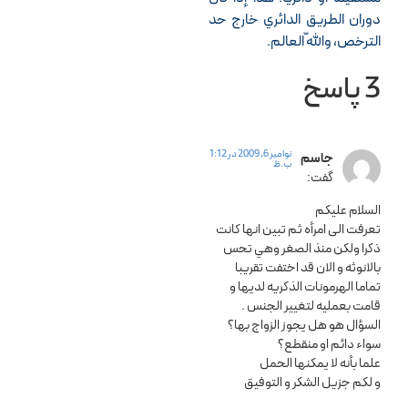
دوران الطريق الدائري خارج حد
الترخص، واللّه العالم.
3 پاسخ
نوامبر 6, 2009 در 1:12
جاسم
ب.ظ
گفت:
السلام عليكم
تعرفت الى امرأه ثم تبين انها كانت
ذكرا ولكن منذ الصغر وهي تحس
بالانوثه و الان قد اختفت تقريبا
تماما الهرمونات الذكريه لديها و
قامت بعمليه لتغيير الجنس .
السؤال هو هل يجوز الزواج بها؟
سواء دائم او منقطع؟
علما بأنه لا يمكنها الحمل
و لكم جزيل الشكر و التوفيق