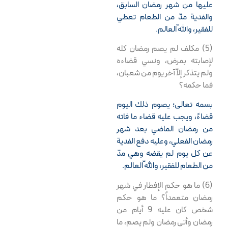
عليها من شهر رمضان السابق،
والفدية مدّ من الطعام تعطي
الإجتهاد والتقليد
للفقير، واللّه العالم.
والاحتياط
(5) مكلف لم يصم رمضان كله
آگوست 24, 2009
لإصابته بمرض، ونسي قضاءه
ولم يتذكر إلاّ آخر يوم من شعبان،
کتاب الموسوعة
فما حكمه؟
الرجالیة
بسمه تعالى؛ يصوم ذلك اليوم
آگوست 25, 2009
قضاءً، ويجب عليه قضاء ما فاته
من رمضان الماضي بعد شهر
رمضان الفعلي، وعليه دفع الفدية
اتصال مباشر حرم
عن كل يوم لم يقضه وهي مدّ
اباالفضل العباس (ع)
من الطعام للفقير، واللّه العالم.
آگوست 26, 2009
(6) ما هو حكم الإفطار في شهر
رمضان متعمداً؟ ما هو حكم
اتصال مباشر حرم
شخص كان عليه 9 أيام من
الامام الحسین (ع)
رمضان وأتى رمضان ولم يصم، ما