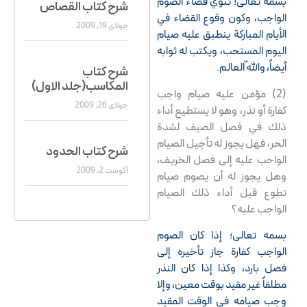
بسمه تعالى؛ تنوي قضاء الصوم
شرح کتاب القصاص
الواجب، وكون وقوع القضاء في
جولای 19, 2009
الأيام المباركة ينطبق عليه صيام
اليوم المستحب، ويكتب له ثوابه
أيضاً، واللّه العالم.
شرح کتاب
المکاسب(جلد الاول)
(2) مؤمن عليه صيام واجب
جولای 26, 2009
كفارة أو نذر، وهو لا يستطيع أداء
ذلك في فصل الصيف لشدة
الحر، فهل يجوز له تأجيل الصيام
َشرح کتاب الحدود
الواحب عليه إلى فصل الخريف،
آگوست 2, 2009
وهل يجوز له أن يصوم صيام
تطوع قبل أداء ذلك الصيام
الواجب عليه؟
شرح کتاب الصوم
بسمه تعالى؛ إذا كان الصوم
آگوست 12, 2009
الواجب كفارة جاز تأخيره إلى
فصل بارد، وكذا إذا كان النذر
سیرة الشیخ
مطلقاً غير مقيد بوقت معين، وإلا
وجب صيامه في الوقت المقيد
آگوست 15, 2009