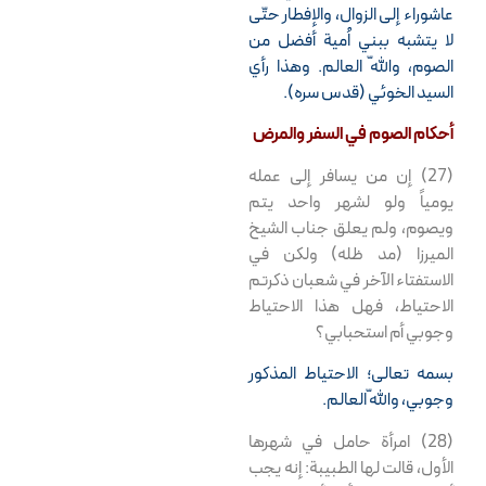
عاشوراء إلى الزوال، والإفطار حتّى
لا يتشبه ببني اُمية أفضل من
الصوم، واللّه العالم. وهذا رأي
السيد الخوئي (قدس سره).
أحكام الصوم في السفر والمرض
(27) إن من يسافر إلى عمله
يومياً ولو لشهر واحد يتم
ويصوم، ولم يعلق جناب الشيخ
الميرزا (مد ظله) ولكن في
الاستفتاء الآخر في شعبان ذكرتم
الاحتياط، فهل هذا الاحتياط
وجوبي أم استحبابي؟
بسمه تعالى؛ الاحتياط المذكور
وجوبي، واللّه العالم.
(28) امرأة حامل في شهرها
الأول، قالت لها الطبيبة: إنه يجب