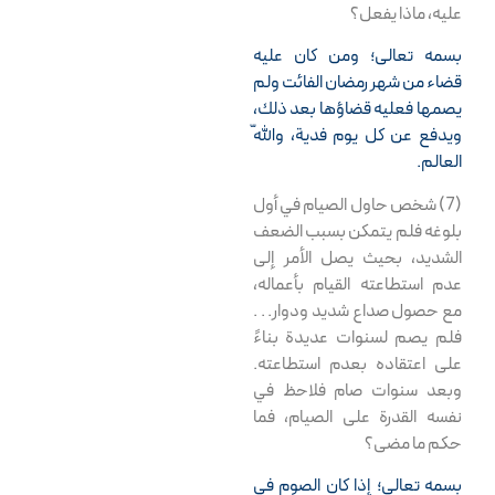
آگوست 27, 2009
عليه، ماذا يفعل؟
بسمه تعالى؛ ومن كان عليه
مجلس توسل و عزاء
قضاء من شهر رمضان الفائت ولم
(صور)
يصمها فعليه قضاؤها بعد ذلك،
سپتامبر 3, 2009
ويدفع عن كل يوم فدية، واللّه
العالم.
الأسئله و الأجوبة
(7) شخص حاول الصيام في أول
العقائدیة : صوم
بلوغه فلم يتمكن بسبب الضعف
الشديد، بحيث يصل الأمر إلى
سپتامبر 5, 2009
عدم استطاعته القيام بأعماله،
مع حصول صداع شديد ودوار. . .
نصائح دينية (1)
فلم يصم لسنوات عديدة بناءً
على اعتقاده بعدم استطاعته.
سپتامبر 5, 2009
وبعد سنوات صام فلاحظ في
نفسه القدرة على الصيام، فما
رسالة مختصرة في
حكم ما مضى؟
النّصوص الصحيحة
بسمه تعالى؛ إذا كان الصوم في
سپتامبر 12, 2009