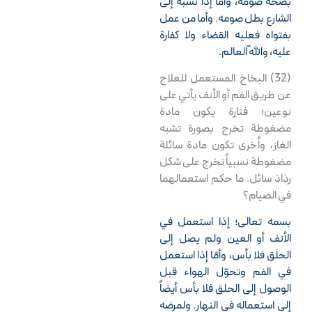
بصحة صومه، وأما إذا نسبه إلى
الشارع بطل صومه. وأما من عمل
بفتواه فعليه القضاء ولا كفارة
عليه، واللّه العالم.
(32) البخاخ المستعمل للعلاج
عن طريق الفم أو الأنف يأتي على
نوعين؛ فتارة يكون مادة
مضغوطة تخرج بصورة تشبه
الغاز، واُخرى تكون مادة سائلة
مضغوطة نسبياً تخرج على شكل
رذاذ سائل. ما حكم استعمالهما
في الصيام؟
بسمه تعالى؛ إذا استعمل في
الأنف أو العين ولم يصل إلى
الحلق فلا بأس، وأمّا إذا استعمل
في الفم وتحوّل الهواء قبل
الوصول إلى الحلق فلا بأس أيضاً
إلى استعماله في النهار. ولمرضه