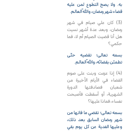
به. ولا يصح التطوع لمن عليه
قضاء شهر رمضان، واللّه العالم.
الأسئله و الأجوبة
العقائدیة (3-1)
(3) كان علي صيام في شهر
رمضان، وبعد عدة أشهر نسيت
آگوست 17, 2009
هل أنا قضيت الصيام أم لا، فما
حكمي؟
اتصال مباشر – روضة
بسمه تعالى؛ تقضيه حتّى
الامام الرضا(ع)
تطمئن بقضائه، واللّه العالم.
آگوست 17, 2009
(4) إذا عزمت وبنت على صوم
القضاء في الأيام الأخيرة من
صورة الدروة الصیفیة
شعبان فصادفتها الدورة
– سوريه
الشهرية، أو أسقطت فأصبحت
آگوست 19, 2009
نفساء، فماذا عليها؟
بسمه تعالى؛ تقضي ما فاتها من
شهر الرمضان
شهر رمضان السابق بعد ذلك،
وعليها الفدية عن كل يوم بقي
آگوست 23, 2009